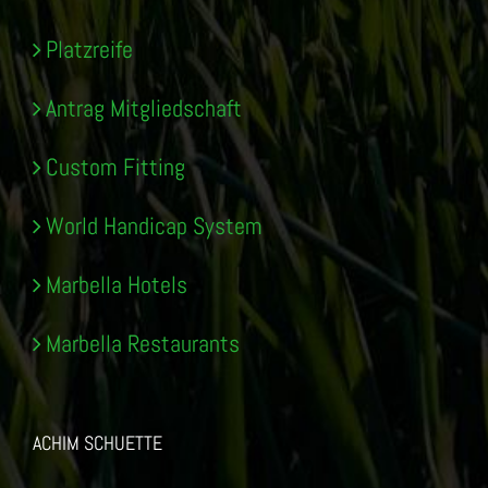
Platzreife
Antrag Mitgliedschaft
Custom Fitting
World Handicap System
Marbella Hotels
Marbella Restaurants
ACHIM SCHUETTE