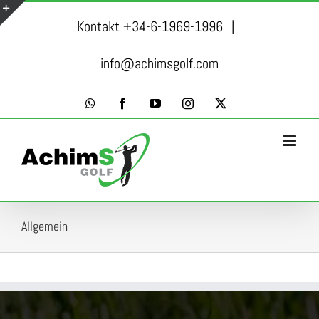
Skip
Kontakt +34-6-1969-1996
|
to
Toggle
content
Sliding
info@achimsgolf.com
Bar
WhatsApp
Facebook
YouTube
Instagram
X
Area
Allgemein