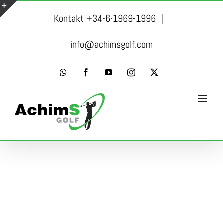
Skip
Kontakt +34-6-1969-1996
|
to
Toggle
content
Sliding
info@achimsgolf.com
Bar
WhatsApp
Facebook
YouTube
Instagram
X
Area