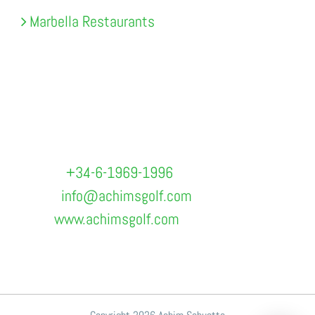
Marbella Restaurants
ACHIM SCHUETTE
Postadresse: Cristamar 43 B, E-29660
Marbella
Mobile:
+34-6-1969-1996
Email:
info@achimsgolf.com
Web:
www.achimsgolf.com