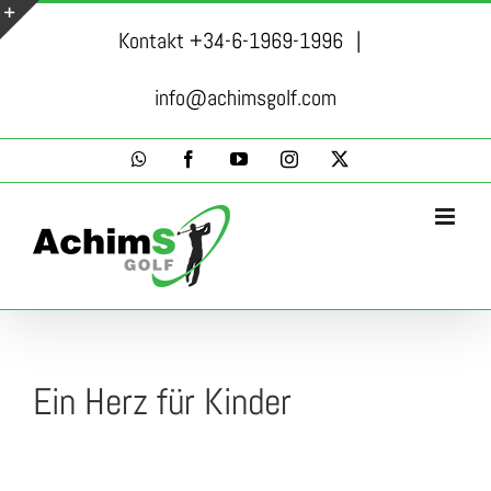
Skip
Kontakt +34-6-1969-1996
|
to
Toggle
content
Sliding
info@achimsgolf.com
Bar
WhatsApp
Facebook
YouTube
Instagram
X
Area
Ein Herz für Kinder