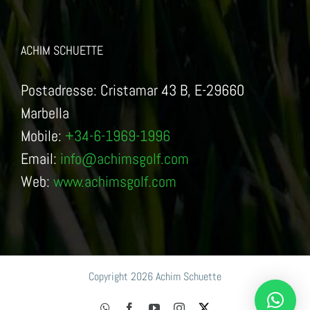
ACHIM SCHUETTE
Postadresse: Cristamar 43 B, E-29660
Marbella
Mobile:
+34-6-1969-1996
Email:
info@achimsgolf.com
Web:
www.achimsgolf.com
Copyright 2026 Achim Schuette
WhatsApp
Facebook
YouTube
Instagram
X