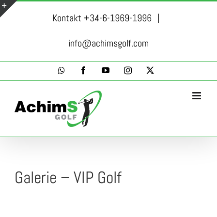
Skip
Kontakt +34-6-1969-1996
|
to
Toggle
content
Sliding
info@achimsgolf.com
Bar
WhatsApp
Facebook
YouTube
Instagram
X
Area
Galerie – VIP Golf