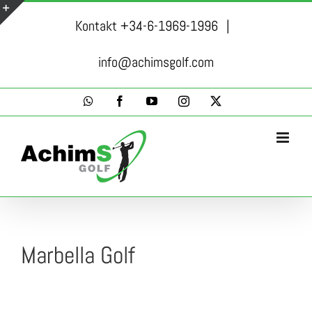
Skip
Kontakt +34-6-1969-1996
|
to
Toggle
content
Sliding
info@achimsgolf.com
Bar
WhatsApp
Facebook
YouTube
Instagram
X
Area
Marbella Golf